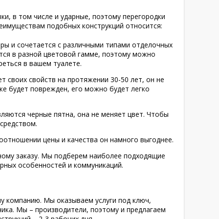
и, в том числе и ударные, поэтому перегородки
реимуществам подобных конструкций относится:
ры и сочетается с различными типами отделочных
ется в разной цветовой гамме, поэтому можно
еться в вашем туалете.
 своих свойств на протяжении 30-50 лет, он не
 же будет поврежден, его можно будет легко
вляются черные пятна, она не меняет цвет. Чтобы
средством.
оотношении цены и качества он намного выгоднее.
ному заказу. Мы подберем наиболее подходящие
урных особенностей и коммуникаций.
шу компанию. Мы оказываем услуги под ключ,
чика. Мы – производители, поэтому и предлагаем
трукций – 2-3 рабочих дня.