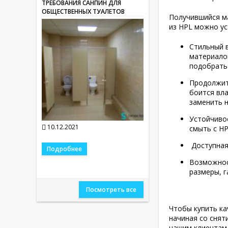
ТРЕБОВАНИЯ САНПИН ДЛЯ
ОБЩЕСТВЕННЫХ ТУАЛЕТОВ
Получившийся ма
из HPL можно ус
Стильный 
материалов
подобрать
Продолжите
боится вла
заменить н
Устойчивос
10.12.2021
смыть с H
Доступная 
Подробнее
Возможнос
размеры, 
Посмотреть все
Чтобы купить ка
начиная со снят
нашим клиентам 