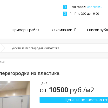
Ваш город:
Ярославль
Москва
Пн-Пт c 9:00 до 19:00
Санкт-Петербург
Краснодар
Примеры работ
О компании
Список пуб
Екатеринбург
Новосибирск
Казань
Туалетные перегородки из пластика
Нижний Новгород
Ярославль
вы 0
Ростов
перегородки из пластика
Пермь
цена
Самара
от
10500
руб./м2
Цена за полностью го