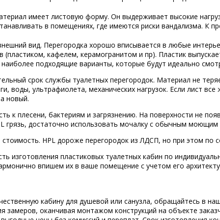
териал имеет листовую форму. Он выдерживает высокие нагрузк
танавливать в помещениях, где имеются риски вандализма. К п
внешний вид. Перегородка хорошо вписывается в любые интерье
 (пластиком, кафелем, керамогранитом и пр). Пластик выпуска
 наиболее подходящие варианты, которые будут идеально смотр
льный срок службы туалетных перегородок. Материал не теряет
ги, воды, ультрафиолета, механических нагрузок. Если лист все
а новый.
ть к плесени, бактериям и загрязнению. На поверхности не поя
PL грязь, достаточно использовать мочалку с обычным моющим 
стоимость. HPL дороже перегородок из ЛДСП, но при этом по с
ть изготовления пластиковых туалетных кабин по индивидуаль
гармонично впишем их в ваше помещение с учетом его архитект
чественную кабину для душевой или санузла, обращайтесь в на
ия замеров, оканчивая монтажом конструкций на объекте заказ
выгодные цены без комиссий и переплат. Срок изготовления конс