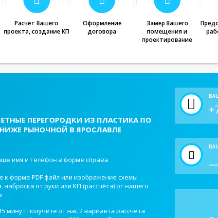
Расчёт Вашего
Оформление
Замер Вашего
Предо
проекта, создание КП
договора
помещения и
раб
проектирование
ВА
ЛЕТНЫЕ ПЕРЕГОРОДКИ ИЗ ПЛАСТИКА ПО
 НИЖЕ РЫНОЧНОЙ В ЯРОСЛАВЛЕ
ВАШ
ше имя и телефон в форме справа
е к форме PDF файл или изображение схемы
 наброска от руки или КП (рассчёта) от нашего
а
15 минут получите от нас 2 варианта рассчёта