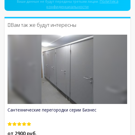
Политика
Ваши данные не будут переданы третьим лицам.
конфиденциальности
Вам так же будут интересны
Сантехнические перегородки серии Бизнес
Са
от 2900 руб.
о