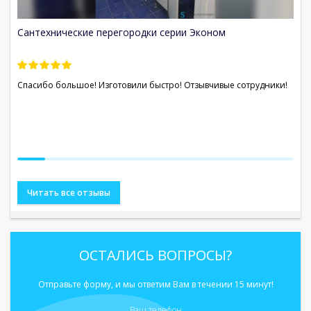
Сантехнические перегородки серии Эконом
С
Спасибо большое! Изготовили быстро! Отзывчивые сотрудники!
От
Са
вы
Читать все отзывы
ОСТАЛИСЬ ВОПРОСЫ?
Отправьте форму, и мы ответим Вам в течении 15 минут!
Ваш телефон