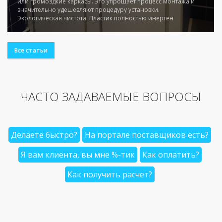
или громоздкие каркасы. Это упрощает процесс монтажа и
значительно удешевляют процедуру установки.
Экологическая чистота. Пластик полностью инертен
Все статьи
ЧАСТО ЗАДАВАЕМЫЕ ВОПРОСЫ
Делаете быстро?
На портале поставщиков есть?
Я вам клиента, вы мне %-тик
Как оплатить?
Как получить расчет?